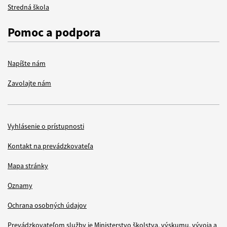
Stredná škola
Pomoc a podpora
Napíšte nám
Zavolajte nám
Vyhlásenie o prístupnosti
Items
Kontakt na prevádzkovateľa
Mapa stránky
Oznamy
Ochrana osobných údajov
Prevádzkovateľom služby je Ministerstvo školstva, výskumu, vývoja a