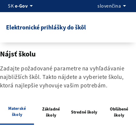
arrow_drop_down
arrow_drop_down
SK
e-Gov
slovenčina
Elektronické prihlášky do škôl
Nájsť školu
Zadajte požadované parametre na vyhľadávanie
najbližších škôl. Takto nájdete a vyberiete školu,
ktorá najlepšie vyhovuje vašim potrebám.
Materské
Základné
Obľúbené
Stredné školy
školy
školy
školy