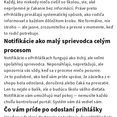
Každý, kto niekedy niečo riešil so školou, vie, aké
nepríjemné je čakanie bez informácií. Práve preto
ePrihlášky prinášajú systematický spôsob, ako rodiča
informovať o každom dôležitom kroku. Nie formálne, nie
stroho — ale jasne, zrozumiteľne a presne v momente, keď
to rodič potrebuje.
Notifikácie ako malý sprievodca celým
procesom
Notifikácie v ePrihláškach fungujú ako tichý, ale veľmi
spoľahlivý sprievodca. Neponáhľajú, nepreťažujú, ale
upozornia vás vždy, keď sa v procese niečo posunie.
Je to podobné, ako keď vám príde správa, že zásielka z e-
shopu bola odoslaná, doručená alebo čaká na prevzatie.
Len tu nejde o balík, ale o budúcu školu vášho dieťaťa.
Notifikácie vám umožňujú mať pokoj — nemusíte každú
chvíľu kontrolovať portál. Systém vám dá vedieť sám.
Čo vám príde po odoslaní prihlášky