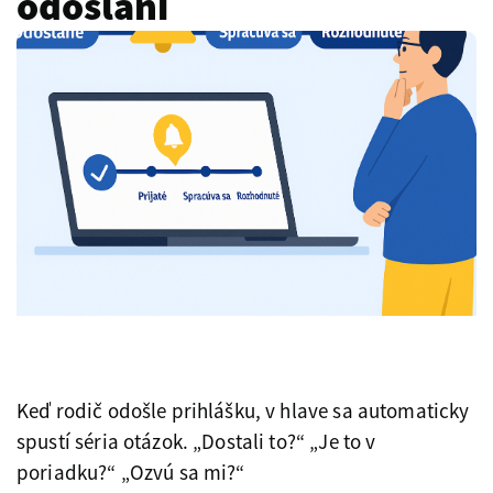
odoslaní
Keď rodič odošle prihlášku, v hlave sa automaticky
spustí séria otázok. „Dostali to?“ „Je to v
poriadku?“ „Ozvú sa mi?“