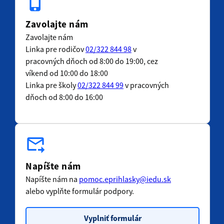
phone_iphone
Zavolajte nám
Zavolajte nám
Linka pre rodičov
02/322 844 98
v
pracovných dňoch od 8:00 do 19:00, cez
víkend od 10:00 do 18:00
Linka pre školy
02/322 844 99
v pracovných
dňoch od 8:00 do 16:00
forward_to_inbox
Napíšte nám
Napíšte nám na
pomoc.eprihlasky@iedu.sk
alebo vyplňte formulár podpory.
Vyplniť formulár