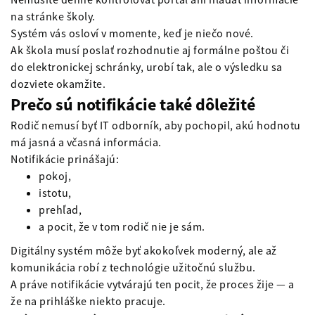
na stránke školy.
Systém vás osloví v momente, keď je niečo nové.
Ak škola musí poslať rozhodnutie aj formálne poštou či
do elektronickej schránky, urobí tak, ale o výsledku sa
dozviete okamžite.
Prečo sú notifikácie také dôležité
Rodič nemusí byť IT odborník, aby pochopil, akú hodnotu
má jasná a včasná informácia.
Notifikácie prinášajú:
pokoj,
istotu,
prehľad,
a pocit, že v tom rodič nie je sám.
Digitálny systém môže byť akokoľvek moderný, ale až
komunikácia robí z technológie užitočnú službu.
A práve notifikácie vytvárajú ten pocit, že proces žije — a
že na prihláške niekto pracuje.