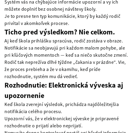
Systém vás na chýbajúce informácie upozorní a vy ich
môžete doplniť bez osobnej návštevy školy.
Je to presne ten typ komunikácie, ktorý by každý rodič
privítal v akomkoľvek procese.
Ticho pred výsledkom? Nie celkom.
Aj keď škola prihlášku spracúva, rodič zostáva v obraze.
Notifikácie sa neobjavujú pri každom malom pohybe, ale
pri kľúčových momentoch — keď sa niečo skutočne zmení.
Rodič tak neprežíva dlhé týždne „čakania v prázdne“. Vie,
že proces prebieha a že v okamihu, keď príde
rozhodnutie, systém mu dá vedieť.
Rozhodnutie: Elektronická výveska aj
upozornenie
Keď škola zverejní výsledok, prichádza najdôležitejšia
notifikácia celého procesu.
Upozorní vás, že v elektronickej výveske je pripravené
rozhodnutie o prijatí alebo neprijatí.
Nemusíte denne kontrolovať portál ani hľadať informácie