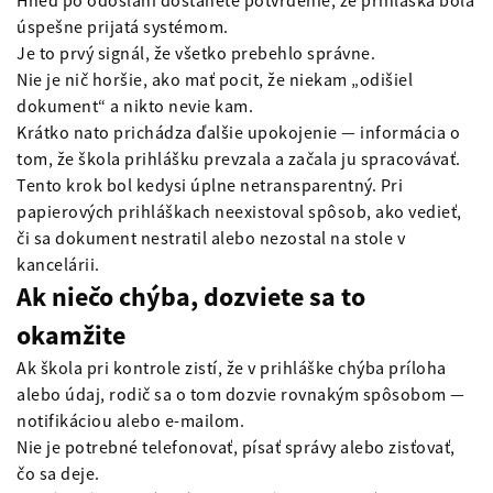
Hneď po odoslaní dostanete potvrdenie, že prihláška bola
úspešne prijatá systémom.
Je to prvý signál, že všetko prebehlo správne.
Nie je nič horšie, ako mať pocit, že niekam „odišiel
dokument“ a nikto nevie kam.
Krátko nato prichádza ďalšie upokojenie — informácia o
tom, že škola prihlášku prevzala a začala ju spracovávať.
Tento krok bol kedysi úplne netransparentný. Pri
papierových prihláškach neexistoval spôsob, ako vedieť,
či sa dokument nestratil alebo nezostal na stole v
kancelárii.
Ak niečo chýba, dozviete sa to
okamžite
Ak škola pri kontrole zistí, že v prihláške chýba príloha
alebo údaj, rodič sa o tom dozvie rovnakým spôsobom —
notifikáciou alebo e-mailom.
Nie je potrebné telefonovať, písať správy alebo zisťovať,
čo sa deje.