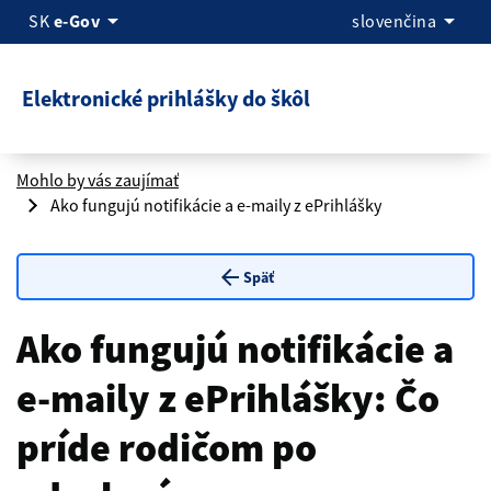
arrow_drop_down
arrow_drop_down
SK
e-Gov
slovenčina
Elektronické prihlášky do škôl
Mohlo by vás zaujímať
Ako fungujú notifikácie a e-maily z ePrihlášky
arrow_back
Späť
Ako fungujú notifikácie a
e-maily z ePrihlášky: Čo
príde rodičom po