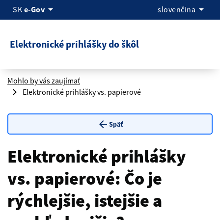
arrow_drop_down
arrow_drop_down
SK
e-Gov
slovenčina
Elektronické prihlášky do škôl
Mohlo by vás zaujímať
Elektronické prihlášky vs. papierové
arrow_back
Späť
Elektronické prihlášky
vs. papierové: Čo je
rýchlejšie, istejšie a