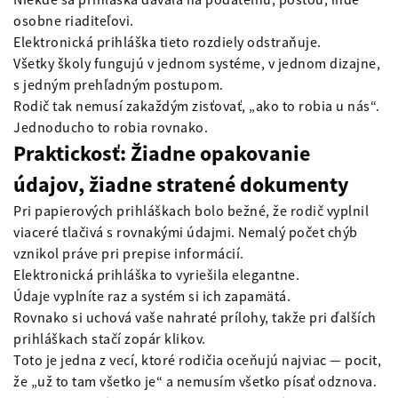
osobne riaditeľovi.
Elektronická prihláška tieto rozdiely odstraňuje.
Všetky školy fungujú v jednom systéme, v jednom dizajne,
s jedným prehľadným postupom.
Rodič tak nemusí zakaždým zisťovať, „ako to robia u nás“.
Jednoducho to robia rovnako.
Praktickosť: Žiadne opakovanie
údajov, žiadne stratené dokumenty
Pri papierových prihláškach bolo bežné, že rodič vyplnil
viaceré tlačivá s rovnakými údajmi. Nemalý počet chýb
vznikol práve pri prepise informácií.
Elektronická prihláška to vyriešila elegantne.
Údaje vyplníte raz a systém si ich zapamätá.
Rovnako si uchová vaše nahraté prílohy, takže pri ďalších
prihláškach stačí zopár klikov.
Toto je jedna z vecí, ktoré rodičia oceňujú najviac — pocit,
že „už to tam všetko je“ a nemusím všetko písať odznova.