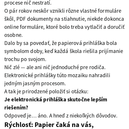
procese nič nestratí.
O pár rokov neskôr vznikli rôzne vlastné formuláre
škôl, PDF dokumenty na stiahnutie, niekde dokonca
online formuláre, ktoré bolo treba vytlačiť a doručiť
osobne.
Dalo by sa povedať, že papierová prihláška bola
symbolom doby, keď každá škola riešila prijímanie
trochu po svojom.
Nič zlé — ale ani nič jednoduché pre rodiča.
Elektronické prihlášky túto mozaiku nahradili
jedným jasným procesom.
A tak je prirodzené položiť si otázku:
Je elektronická prihláška skutočne lepším
riešením?
Odpoveď je… áno. A hneď z niekoľkých dôvodov.
Rýchlosť: Papier čaká na vás,