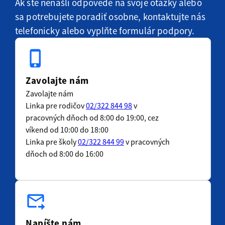
Ak ste nenašli odpovede na svoje otázky alebo
sa potrebujete poradiť osobne, kontaktujte nás
telefonicky alebo vyplňte formulár podpory.
phone_iphone
Zavolajte nám
Zavolajte nám
Linka pre rodičov
02/322 844 98
v
pracovných dňoch od 8:00 do 19:00, cez
víkend od 10:00 do 18:00
Linka pre školy
02/322 844 99
v pracovných
dňoch od 8:00 do 16:00
forward_to_inbox
Napíšte nám