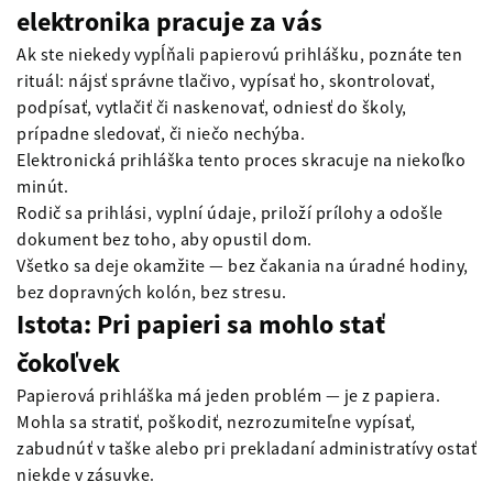
elektronika pracuje za vás
Ak ste niekedy vypĺňali papierovú prihlášku, poznáte ten
rituál: nájsť správne tlačivo, vypísať ho, skontrolovať,
podpísať, vytlačiť či naskenovať, odniesť do školy,
prípadne sledovať, či niečo nechýba.
Elektronická prihláška tento proces skracuje na niekoľko
minút.
Rodič sa prihlási, vyplní údaje, priloží prílohy a odošle
dokument bez toho, aby opustil dom.
Všetko sa deje okamžite — bez čakania na úradné hodiny,
bez dopravných kolón, bez stresu.
Istota: Pri papieri sa mohlo stať
čokoľvek
Papierová prihláška má jeden problém — je z papiera.
Mohla sa stratiť, poškodiť, nezrozumiteľne vypísať,
zabudnúť v taške alebo pri prekladaní administratívy ostať
niekde v zásuvke.