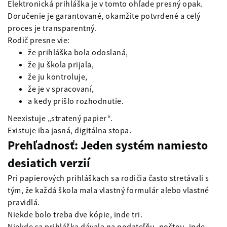
Elektronická prihláška je v tomto ohľade presný opak.
Doručenie je garantované, okamžite potvrdené a celý
proces je transparentný.
Rodič presne vie:
že prihláška bola odoslaná,
že ju škola prijala,
že ju kontroluje,
že je v spracovaní,
a kedy prišlo rozhodnutie.
Neexistuje „stratený papier“.
Existuje iba jasná, digitálna stopa.
Prehľadnosť: Jeden systém namiesto
desiatich verzií
Pri papierových prihláškach sa rodičia často stretávali s
tým, že každá škola mala vlastný formulár alebo vlastné
pravidlá.
Niekde bolo treba dve kópie, inde tri.
Niekde sa prihláška dávala na podateľňu, poštou, inde